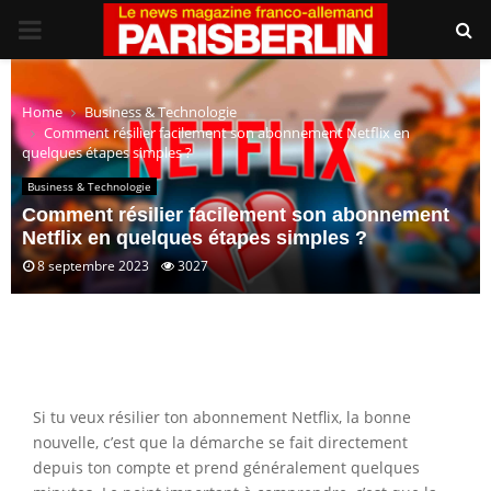
PRIMARY
MENU
Home
Business & Technologie
Comment résilier facilement son abonnement Netflix en
quelques étapes simples ?
Business & Technologie
Comment résilier facilement son abonnement
Netflix en quelques étapes simples ?
8 septembre 2023
3027
Si tu veux résilier ton abonnement Netflix, la bonne
nouvelle, c’est que la démarche se fait directement
depuis ton compte et prend généralement quelques