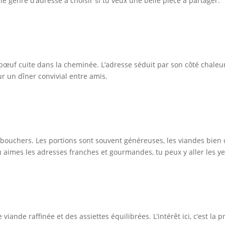
 genre d’adresse à choisir si tu veux une belle pièce à partager.
 bœuf cuite dans la cheminée. L’adresse séduit par son côté chaleu
ur un dîner convivial entre amis.
bouchers. Les portions sont souvent généreuses, les viandes bien ch
tu aimes les adresses franches et gourmandes, tu peux y aller les 
ande raffinée et des assiettes équilibrées. L’intérêt ici, c’est la p