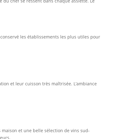
ue du chef se ressent dans chaque assiette. Le
 conservé les établissements les plus utiles pour
ion et leur cuisson très maîtrisée. L’ambiance
 maison et une belle sélection de vins sud-
leurs.