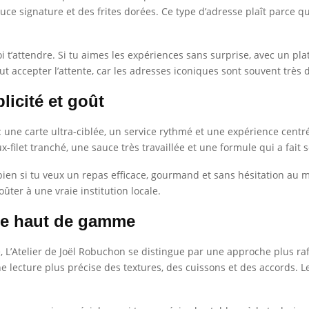
uce signature et des frites dorées. Ce type d’adresse plaît parce qu
oi t’attendre. Si tu aimes les expériences sans surprise, avec un p
faut accepter l’attente, car les adresses iconiques sont souvent trè
licité et goût
: une carte ultra-ciblée, un service rythmé et une expérience centré
ux-filet tranché, une sauce très travaillée et une formule qui a fai
s bien si tu veux un repas efficace, gourmand et sans hésitation a
ûter à une vraie institution locale.
 le haut de gamme
’Atelier de Joël Robuchon se distingue par une approche plus raffin
ne lecture plus précise des textures, des cuissons et des accords. L