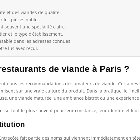
ité et des viandes de qualité.
ur les pièces nobles.
nt souvent une spécialité claire.
ier et le type d’établissement.
ensable dans les adresses connues.
être lus avec recul.
restaurants de viande à Paris ?
ent dans les recommandations des amateurs de viande. Certaines so
 misent sur une vraie culture du produit. Dans la pratique, le “mei
use, une viande maturée, une ambiance bistrot ou une expérience
i ressortent le plus souvent pour leur constance, leur identité et leur
titution
’Entrecôte fait partie des noms qui viennent immédiatement en têt