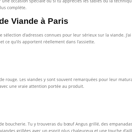
r une occasion spéciale ou si tu apprécies les tables où la techniq
plus complète.
 de Viande à Paris
e sélection d’adresses connues pour leur sérieux sur la viande. J’ai
t ce qu’ils apportent réellement dans l’assiette.
e rouge. Les viandes y sont souvent remarquées pour leur maturat
, avec une vraie attention portée au produit.
 de boucherie. Tu y trouveras du bœuf Angus grillé, des empanadas
viandes grillées avec un esprit plus chaleureux et une touche d’ail