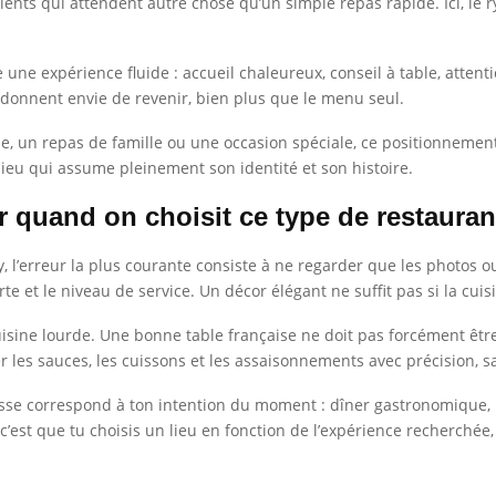
ients qui attendent autre chose qu’un simple repas rapide. Ici, le 
 une expérience fluide : accueil chaleureux, conseil à table, atten
 donnent envie de revenir, bien plus que le menu seul.
e, un repas de famille ou une occasion spéciale, ce positionnemen
ieu qui assume pleinement son identité et son histoire.
er quand on choisit ce type de restauran
erreur la plus courante consiste à ne regarder que les photos ou l
rte et le niveau de service. Un décor élégant ne suffit pas si la cuis
cuisine lourde. Une bonne table française ne doit pas forcément êtr
r les sauces, les cuissons et les assaisonnements avec précision, san
’adresse correspond à ton intention du moment : dîner gastronomique
c’est que tu choisis un lieu en fonction de l’expérience recherchée