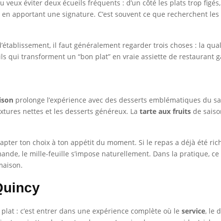
u veux éviter deux écueils fréquents : d’un côté les plats trop figés,
e tout en apportant une signature. C’est souvent ce que recherchent le
tablissement, il faut généralement regarder trois choses : la qualit
s qui transforment un “bon plat” en vraie assiette de restaurant 
ison
prolonge l’expérience avec des desserts emblématiques du savo
textures nettes et les desserts généreux. La
tarte aux fruits
de saison
apter ton choix à ton appétit du moment. Si le repas a déjà été ric
mande, le mille-feuille s’impose naturellement. Dans la pratique, ce
maison.
Quincy
 plat : c’est entrer dans une expérience complète où le
service
, le