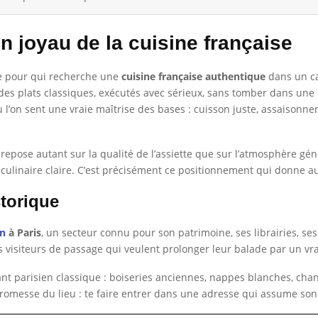
n joyau de la cuisine française
e pour qui recherche une
cuisine française authentique
dans un ca
 des plats classiques, exécutés avec sérieux, sans tomber dans une 
 l’on sent une vraie maîtrise des bases : cuisson juste, assaisonne
e repose autant sur la qualité de l’assiette que sur l’atmosphère g
 culinaire claire. C’est précisément ce positionnement qui donne a
torique
in
à Paris
, un secteur connu pour son patrimoine, ses librairies, ses
s visiteurs de passage qui veulent prolonger leur balade par un vra
rant parisien classique : boiseries anciennes, nappes blanches, chand
a promesse du lieu : te faire entrer dans une adresse qui assume son