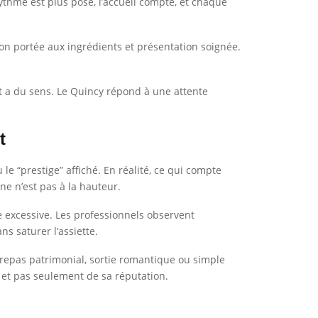
rythme est plus posé, l’accueil compte, et chaque
tion portée aux ingrédients et présentation soignée.
t a du sens. Le Quincy répond à une attente
t
e “prestige” affiché. En réalité, ce qui compte
ine n’est pas à la hauteur.
e excessive. Les professionnels observent
s saturer l’assiette.
, repas patrimonial, sortie romantique ou simple
, et pas seulement de sa réputation.