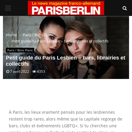
PRIMARY
MENU
Home
Paris / Bons Plans
Petit guide du Paris Lesbien – bars, librairies et collectifs
Paris / Bons Plans
Petit guide du Paris Lesbien – bars, librairies et
collectifs
7 avril 2022
4353
À Paris, les lieux vraiment pensés pour les lesbiennes
restent trop rares, alors même que la capitale regorge de
bars, clubs et événements LGBTQ+. Si tu cherches une