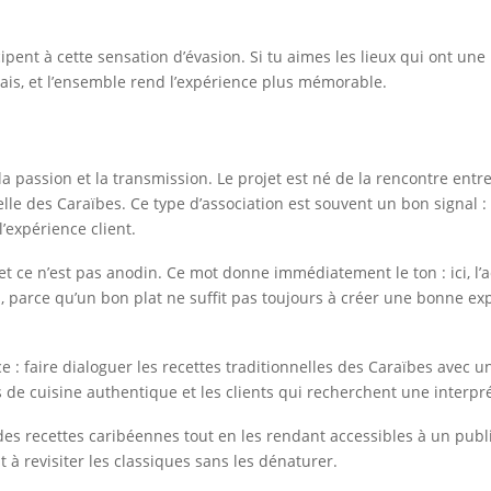
pent à cette sensation d’évasion. Si tu aimes les lieux qui ont une i
lais, et l’ensemble rend l’expérience plus mémorable.
 passion et la transmission. Le projet est né de la rencontre entr
relle des Caraïbes. Ce type d’association est souvent un bon signal
’expérience client.
 ce n’est pas anodin. Ce mot donne immédiatement le ton : ici, l’acc
 parce qu’un bon plat ne suffit pas toujours à créer une bonne exp
e : faire dialoguer les recettes traditionnelles des Caraïbes avec 
eurs de cuisine authentique et les clients qui recherchent une inter
it des recettes caribéennes tout en les rendant accessibles à un publi
à revisiter les classiques sans les dénaturer.