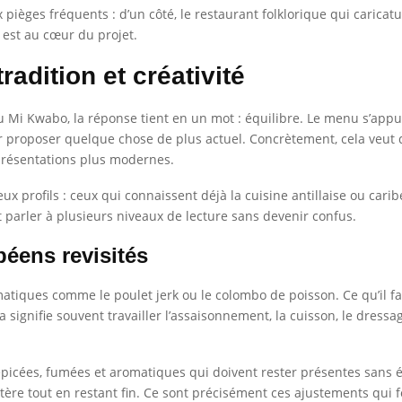
 pièges fréquents : d’un côté, le restaurant folklorique qui caricatur
e est au cœur du projet.
adition et créativité
Mi Kwabo, la réponse tient en un mot : équilibre. Le menu s’appuie
r proposer quelque chose de plus actuel. Concrètement, cela veut d
présentations plus modernes.
deux profils : ceux qui connaissent déjà la cuisine antillaise ou car
t parler à plusieurs niveaux de lecture sans devenir confus.
béens revisités
atiques comme le poulet jerk ou le colombo de poisson. Ce qu’il fa
ela signifie souvent travailler l’assaisonnement, la cuisson, le dres
épicées, fumées et aromatiques qui doivent rester présentes sans éc
e tout en restant fin. Ce sont précisément ces ajustements qui fon