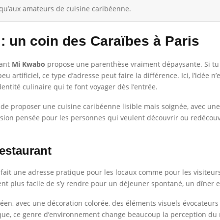
qu’aux amateurs de cuisine caribéenne.
 un coin des Caraïbes à Paris
rant
Mi Kwabo
propose une parenthèse vraiment dépaysante. Si tu es
rtificiel, ce type d’adresse peut faire la différence. Ici, l’idée n
ntité culinaire qui te font voyager dès l’entrée.
té de proposer une cuisine caribéenne lisible mais soignée, avec une
sion pensée pour les personnes qui veulent découvrir ou redécouv
estaurant
 fait une adresse pratique pour les locaux comme pour les visiteur
ient plus facile de s’y rendre pour un déjeuner spontané, un dîner 
ibéen, avec une décoration colorée, des éléments visuels évocateur
ique, ce genre d’environnement change beaucoup la perception du 