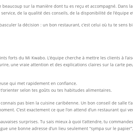
 beaucoup sur la manière dont tu es reçu et accompagné. Dans la re
service, de la qualité des conseils, de la disponibilité de l’équipe 
 basculer la décision : un bon restaurant, c’est celui où tu te sens 
oints forts du Mi Kwabo. L’équipe cherche à mettre les clients à l’a
re, une vraie attention et des explications claires sur la carte p
ureuse qui met rapidement en confiance.
’orienter selon tes goûts ou tes habitudes alimentaires.
e connais pas bien la cuisine caribéenne. Un bon conseil de salle t’
oment. C’est exactement ce que l’on attend d’un restaurant qui veu
s mauvaises surprises. Tu sais mieux à quoi t’attendre, tu commande
tingue une bonne adresse d’un lieu seulement “sympa sur le papier”