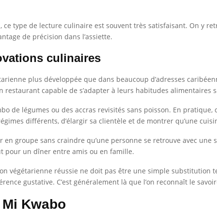
, ce type de lecture culinaire est souvent très satisfaisant. On y r
ntage de précision dans l’assiette.
vations culinaires
tarienne plus développée que dans beaucoup d’adresses caribéennes
un restaurant capable de s’adapter à leurs habitudes alimentaires
 de légumes ou des accras revisités sans poisson. En pratique, ce 
régimes différents, d’élargir sa clientèle et de montrer qu’une cui
ir en groupe sans craindre qu’une personne se retrouve avec une se
t pour un dîner entre amis ou en famille.
ption végétarienne réussie ne doit pas être une simple substitution 
érence gustative. C’est généralement là que l’on reconnaît le savoir
u Mi Kwabo