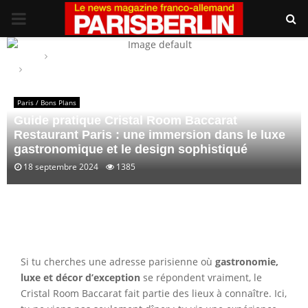
PRIMARY
MENU
Home
Paris / Bons Plans
Guide pratique Cristal Room Baccarat Restaurant Paris : une
immersion dans le luxe gastronomique et le design sophistiqué
Paris / Bons Plans
Guide pratique Cristal Room Baccarat
Restaurant Paris : une immersion dans le luxe
gastronomique et le design sophistiqué
18 septembre 2024
1385
Si tu cherches une adresse parisienne où
gastronomie,
luxe et décor d’exception
se répondent vraiment, le
Cristal Room Baccarat fait partie des lieux à connaître. Ici,