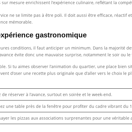
 sur mesure enrichissent l’expérience culinaire, reflétant la comp
e ne se limite pas à être poli. Il doit aussi être efficace, réactif 
ience mémorable.
 expérience gastronomique
eures conditions, il faut anticiper un minimum. Dans la majorité des
’avance évite donc une mauvaise surprise, notamment le soir ou le
able. Si tu aimes observer l’animation du quartier, une place bien si
uvent d’oser une recette plus originale que d’aller vers le choix le 
 de réserver à l’avance, surtout en soirée et le week-end.
z une table près de la fenêtre pour profiter du cadre vibrant du
ayer les pizzas aux associations surprenantes pour une véritable a