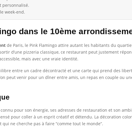
et personnalisé.
t le week-end.
ingo dans le 10ème arrondissem
ent
de Paris, le Pink Flamingo attire autant les habitants du quarti
x sortir d’une pizzeria classique, ce restaurant peut justement rép
ccessible, mais avec une vraie identité.
’équilibre entre un cadre décontracté et une carte qui prend des lib
on peut venir pour un dîner entre amis, un repas en couple ou une
que
, connu pour son énergie, ses adresses de restauration et son am
st pensé pour coller à un esprit créatif et détendu. La décoration col
nt qui ne cherche pas à faire “comme tout le monde”.