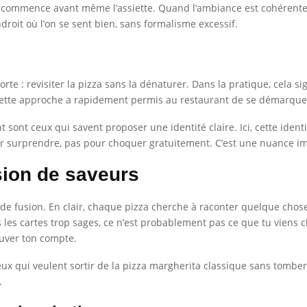
e commence avant même l’assiette. Quand l’ambiance est cohérente a
droit où l’on se sent bien, sans formalisme excessif.
rte : revisiter la pizza sans la dénaturer. Dans la pratique, cela sig
. Cette approche a rapidement permis au restaurant de se démarquer
sont ceux qui savent proposer une identité claire. Ici, cette identi
r surprendre, pas pour choquer gratuitement. C’est une nuance impo
sion de saveurs
e fusion. En clair, chaque pizza cherche à raconter quelque chose
les cartes trop sages, ce n’est probablement pas ce que tu viens c
ouver ton compte.
ceux qui veulent sortir de la pizza margherita classique sans tomber
.