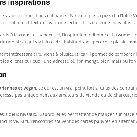
rs inspirations
 vraies compositions culinaires. Par exemple, la pizza
La Dolce V
, salinité et texture, avec une lecture très italienne mais plus raf
nards à la crème et paneer. Ici, l’inspiration indienne est assumée,
rir une pizza qui sort du cadre habituel sans perdre le plaisir imm
ment intéressant si tu viens à plusieurs, car il permet de comparer l
les clients curieux : une adresse où l’on mange bien, mais où l’on
an
ariennes et vegan
, ce qui est un vrai point fort si tu as des contra
’adresse pas uniquement aux amateurs de viande ou de charcuterie : 
tes à deux niveaux. D’abord, elles permettent de manger sur place 
nclusive. Si tu rencontres souvent des cartes pauvres en alternative