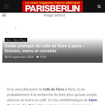
PRIMARY
MENU
Home
Paris / Bons Plans
Guide pratique du café de flore à paris : histoire, menu et conseils
Paris / Bons Plans
Guide pratique du café de flore à paris :
histoire, menu et conseils
18 septembre 2024
1559
Si tu veux découvrir le
Café de Flore
à Paris, tu es
probablement à la recherche de bien plus qu’une simple
adresse où boire un café. Ce lieu emblématique de
Saint-