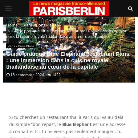
PRIMARY
MENU
Home
Paris / Bons Plans
Guide pratique Blue Elephant Restaurant Paris : une immersion
dans la cuisine royale thaïlandaise au cœur de la capitale
Paris / Bons Plans
Guide pratique Blue Elephant Restaurant Paris
: une immersion dans la cuisine royale
thaïlandaise au cœur de la capitale
18 septembre 2024
1422
Si tu cherches un restaurant thaï à Paris qui va au-delà
du simple “bon repas”, le
Blue Elephant
est une adresse
à connaître. Ici, tu ne viens pas seulement manger : tu