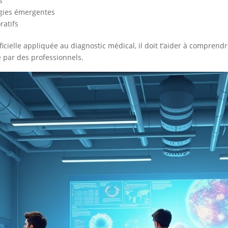
s
ogies émergentes
ratifs
ificielle appliquée au diagnostic médical, il doit t’aider à comprendr
é par des professionnels.