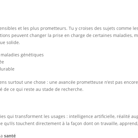
nsibles et les plus prometteurs. Tu y croises des sujets comme les 
ations peuvent changer la prise en charge de certaines maladies, m
ue solide.
s maladies génétiques
ée
 durable
etiens surtout une chose : une avancée prometteuse n’est pas encore
isé de ce qui reste au stade de recherche.
es qui transforment les usages : intelligence artificielle, réalité au
ce qu’ils touchent directement à la façon dont on travaille, appren
 la
santé