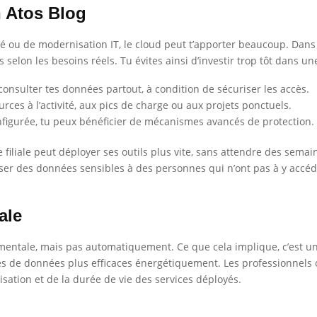
n Atos Blog
 ou de modernisation IT, le cloud peut t’apporter beaucoup. Dans la 
 selon les besoins réels. Tu évites ainsi d’investir trop tôt dans 
 consulter tes données partout, à condition de sécuriser les accès.
rces à l’activité, aux pics de charge ou aux projets ponctuels.
configurée, tu peux bénéficier de mécanismes avancés de protection.
iliale peut déployer ses outils plus vite, sans attendre des semaines 
ser des données sensibles à des personnes qui n’ont pas à y accéder
ale
mentale, mais pas automatiquement. Ce que cela implique, c’est u
ntres de données plus efficaces énergétiquement. Les professionne
isation et de la durée de vie des services déployés.