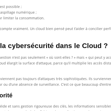
est possible ;
gaspillage numérique ;
r limiter la consommation.
 compte vraiment. Un cloud bien pensé peut t’aider à concilier perf
la cybersécurité dans le Cloud ?
uestion n’est pas seulement « où sont-elles ? » mais « qui peut y a
oud élargit la surface d’attaque, parce qu’il multiplie les accès dist
e viennent pas toujours d’attaques très sophistiquées. Ils survienn
r ou d’une absence de surveillance. C’est ce que beaucoup d’entre
orité
lide et sans gestion rigoureuse des clés, les informations sensible