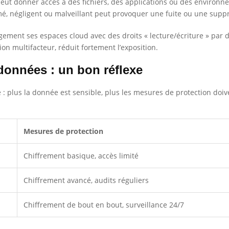
t donner accès à des fichiers, des applications ou des environne
mé, négligent ou malveillant peut provoquer une fuite ou une supp
ement ses espaces cloud avec des droits « lecture/écriture » par dé
tion multifacteur, réduit fortement l’exposition.
 données : un bon réflexe
 plus la donnée est sensible, plus les mesures de protection doiven
Mesures de protection
Chiffrement basique, accès limité
Chiffrement avancé, audits réguliers
Chiffrement de bout en bout, surveillance 24/7