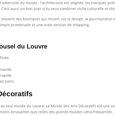
 extension du musée : l’architecture est soignée, les marques prés
r. C’est aussi un bon plan si tu veux combiner visite culturelle e
e souvent des boutiques qui misent sur le design, la gourmandise o
e simple promenade et une vraie session de shopping.
ousel du Louvre
finée.
rmande.
rapide.
es soins.
Décoratifs
te au seul musée du Louvre. Le Musée des Arts Décoratifs est une exc
t moins écrasantes que celles des grands musées ultra-fréquentés.