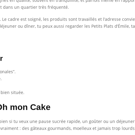
gnes en qualité, souvent en tranquillité, et parfois même en rapport
 dans un quartier très fréquenté.
. Le cadre est soigné, les produits sont travaillés et l’adresse con
jeuner ou dîner, tu peux aussi regarder les Petits Plats d’Émile, t
r
ionales”.
.
 bien située.
 Oh mon Cake
bien si tu veux une pause sucrée rapide, un goûter ou un déjeune
e vraiment : des gâteaux gourmands, moelleux et jamais trop lourds