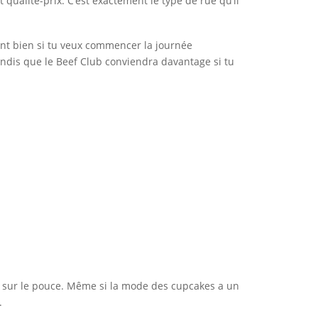
 qualité-prix. C’est exactement le type de rue qu’il
vient bien si tu veux commencer la journée
andis que le Beef Club conviendra davantage si tu
r sur le pouce. Même si la mode des cupcakes a un
.