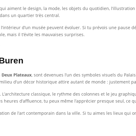
i aiment le design, la mode, les objets du quotidien, l’illustration 
dans un quartier très central.
 l’intérieur d’un musée peuvent évoluer. Si tu prévois une pause déj
e, mais il t’évite les mauvaises surprises.
1
 Buren
s Deux Plateaux
, sont devenues l’un des symboles visuels du Palais
ieu d’un décor historique attire autant de monde : justement parc
ste. L’architecture classique, le rythme des colonnes et le jeu grap
s heures d’affluence, tu peux même l’apprécier presque seul, ce q
ation de l’art contemporain dans la ville. Si tu aimes les lieux qui on