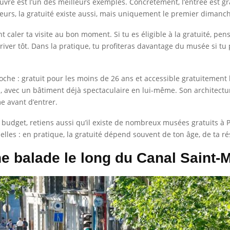
uvre est l’un des meilleurs exemples. Concrètement, l’entrée est gr
teurs, la gratuité existe aussi, mais uniquement le premier dimanc
t caler ta visite au bon moment. Si tu es éligible à la gratuité, pens
iver tôt. Dans la pratique, tu profiteras davantage du musée si tu 
che : gratuit pour les moins de 26 ans et accessible gratuitemen
, avec un bâtiment déjà spectaculaire en lui-même. Son architectu
e avant d’entrer.
 budget, retiens aussi qu’il existe de nombreux musées gratuits à Pa
cielles : en pratique, la gratuité dépend souvent de ton âge, de ta r
ne balade le long du Canal Saint-M