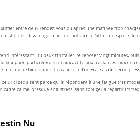
souffler entre deux rendez-vous ou après une matinée trop chargé
 te stimuler davantage, mais au contraire à t’offrir un espace de 
 rend intéressant : tu peux t’installer, te reposer vingt minutes, pu
le lieu parle particulièrement aux actifs, aux freelances, aux entr
esse fonctionne bien quand tu as besoin d’un vrai sas de décompres
elui-ci séduisent parce qu’ils répondent à une fatigue très moderne
rir un cadre calme, presque anti-stress, sans t’obliger à repartir immé
Festin Nu