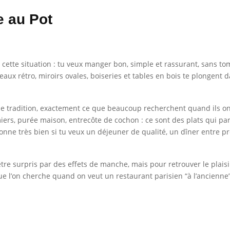
e au Pot
ans cette situation : tu veux manger bon, simple et rassurant, sans t
leaux rétro, miroirs ovales, boiseries et tables en bois te plongen
 de tradition, exactement ce que beaucoup recherchent quand ils ont
iers, purée maison, entrecôte de cochon : ce sont des plats qui p
onne très bien si tu veux un déjeuner de qualité, un dîner entre p
tre surpris par des effets de manche, mais pour retrouver le plaisi
que l’on cherche quand on veut un restaurant parisien “à l’ancienn