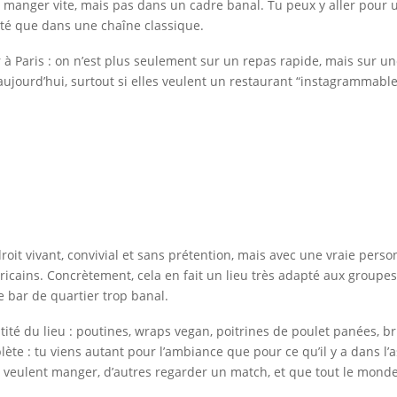
nt manger vite, mais pas dans un cadre banal. Tu peux y aller pour 
té que dans une chaîne classique.
r à Paris : on n’est plus seulement sur un repas rapide, mais sur un
ourd’hui, surtout si elles veulent un restaurant “instagrammable” 
oit vivant, convivial et sans prétention, mais avec une vraie pers
cains. Concrètement, cela en fait un lieu très adapté aux groupes,
 bar de quartier trop banal.
ntité du lieu : poutines, wraps vegan, poitrines de poulet panées, 
ète : tu viens autant pour l’ambiance que pour ce qu’il y a dans l’as
 veulent manger, d’autres regarder un match, et que tout le mond