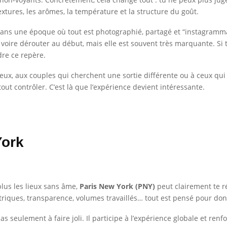
textures, les arômes, la température et la structure du goût.
 Dans une époque où tout est photographié, partagé et “instagramma
 voire dérouter au début, mais elle est souvent très marquante. Si 
re ce repère.
rieux, aux couples qui cherchent une sortie différente ou à ceux qui
ut contrôler. C’est là que l’expérience devient intéressante.
York
plus les lieux sans âme,
Paris New York (PNY)
peut clairement te ré
triques, transparence, volumes travaillés… tout est pensé pour donn
as seulement à faire joli. Il participe à l’expérience globale et ren