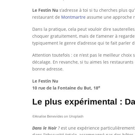
Le Festin Nu
s’adresse à toi si tu cherches plus q
restaurant de
Montmartre
assume une approche rés
Dans la pratique, cela peut vouloir dire sauterell
choquer gratuitement, mais de t’amener à regarder 
typiquement le genre d’adresse qui te fait parler 
Attention toutefois : ce n’est pas le meilleur choix
décalage. En revanche, si tu aimes les restaurants
bonne adresse.
Le Festin Nu
e
10 rue de la Fontaine du But, 18
Le plus expérimental : Da
©Analise Benevides on Unsplash
Dans le Noir
?
est une expérience particulièrement 
dans l’obscurité totale, accompagné par des hôtes 