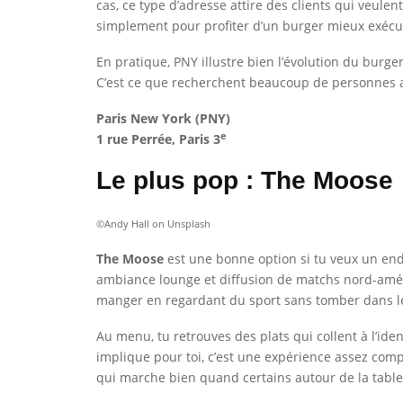
cas, ce type d’adresse attire des clients qui veule
simplement pour profiter d’un burger mieux exécu
En pratique, PNY illustre bien l’évolution du burge
C’est ce que recherchent beaucoup de personnes auj
Paris New York (PNY)
e
1 rue Perrée, Paris 3
Le plus pop : The Moose
©Andy Hall on Unsplash
The Moose
est une bonne option si tu veux un endr
ambiance lounge et diffusion de matchs nord-améri
manger en regardant du sport sans tomber dans le
Au menu, tu retrouves des plats qui collent à l’ide
implique pour toi, c’est une expérience assez compl
qui marche bien quand certains autour de la table