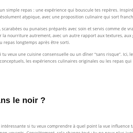
u’un simple repas : une expérience qui bouscule tes repères. Inspir
olument atypique, avec une proposition culinaire qui sort franch
es, scarabées ou punaises préparés avec soin et servis comme de vra
la nourriture autrement, avec un autre rapport aux textures, aux go
du repas longtemps après être sorti.
 si tu veux une cuisine consensuelle ou un dîner “sans risque”. Ici, 
 conceptuels, les expériences culinaires originales ou les repas qu
ns le noir ?
intéressante si tu veux comprendre à quel point la vue influence t
non-voyants. Concrètement, cela change tout : tu ne peux plus juge