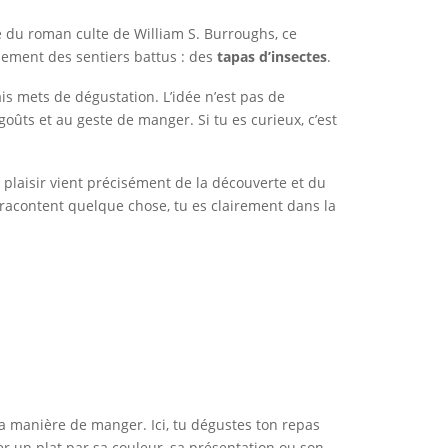
é du roman culte de William S. Burroughs, ce
ement des sentiers battus : des
tapas d’insectes
.
is mets de dégustation. L’idée n’est pas de
ûts et au geste de manger. Si tu es curieux, c’est
le plaisir vient précisément de la découverte et du
i racontent quelque chose, tu es clairement dans la
a manière de manger. Ici, tu dégustes ton repas
r un plat par sa couleur, sa présentation ou son