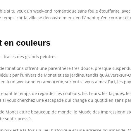
able si tu veux un week-end romantique sans foule étouffante, avec 
temps, car la ville se découvre mieux en flânant qu’en courant d’un
t en couleurs
s traces des grands peintres.
destinations offrent une parenthèse très douce, presque suspendue.
éduit par l’univers de Monet et ses jardins, tandis qu’Auvers-sur-
ien à un week-end en amoureux, surtout si vous aimez l’art, les pay
renant le temps de regarder les couleurs, les fleurs, les façades, les
le si vous cherchez une escapade qui change du quotidien sans part
 de Monet attire beaucoup de monde, le Musée des Impressionniste
te sentir pressé.
avoux est à la fois un lieu historique et une adresse gourmande. C’