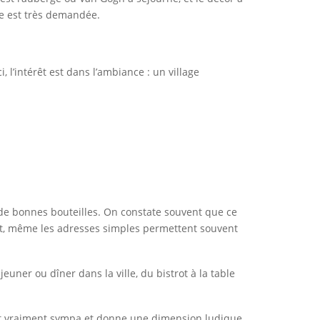
se est très demandée.
 l’intérêt est dans l’ambiance : un village
 de bonnes bouteilles. On constate souvent que ce
out, même les adresses simples permettent souvent
ner ou dîner dans la ville, du bistrot à la table
est vraiment sympa et donne une dimension ludique