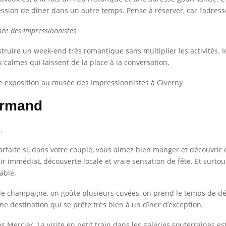
ssion de dîner dans un autre temps. Pense à réserver, car l’adres
sée des Impressionnistes
ruire un week-end très romantique sans multiplier les activités. Ici,
 calmes qui laissent de la place à la conversation.
ne exposition au musée des Impressionnistes à Giverny
urmand
.
rfaite si, dans votre couple, vous aimez bien manger et découvrir
ir immédiat, découverte locale et vraie sensation de fête. Et surt
able.
e champagne, on goûte plusieurs cuvées, on prend le temps de déjeu
ne destination qui se prête très bien à un dîner d’exception.
Mercier. La visite en petit train dans les galeries souterraines 