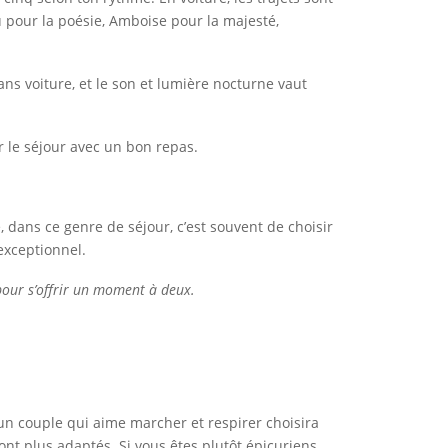
u pour la poésie, Amboise pour la majesté,
ns voiture, et le son et lumière nocturne vaut
 le séjour avec un bon repas.
 dans ce genre de séjour, c’est souvent de choisir
exceptionnel.
 pour s’offrir un moment à deux.
, un couple qui aime marcher et respirer choisira
ont plus adaptés. Si vous êtes plutôt épicuriens,