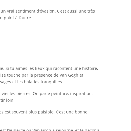
un vrai sentiment d’évasion. C’est aussi une très
 point à l’autre.
 Si tu aimes les lieux qui racontent une histoire,
Oise touche par la présence de Van Gogh et
sages et les balades tranquilles.
 vieilles pierres. On parle peinture, inspiration,
ir loin.
s est souvent plus paisible. C’est une bonne
est l’auberge où Van Gogh a séjourné, et le décor a