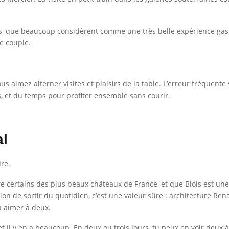
s, que beaucoup considèrent comme une très belle expérience gast
e couple.
us aimez alterner visites et plaisirs de la table. L’erreur fréquente 
, et du temps pour profiter ensemble sans courir.
al
ire.
re certains des plus beaux châteaux de France, et que Blois est une
n de sortir du quotidien, c’est une valeur sûre : architecture Rena
à aimer à deux.
et il y en a beaucoup. En deux ou trois jours, tu peux en voir deux à