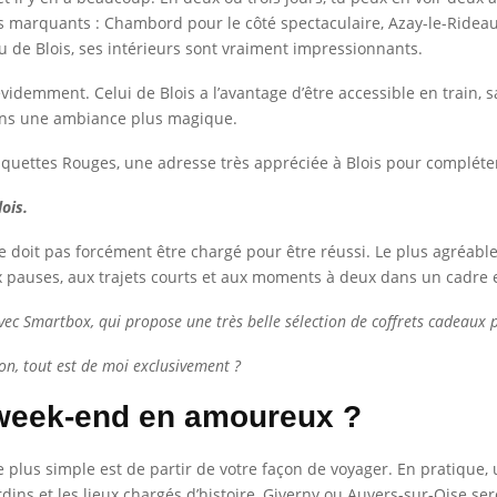
lus marquants : Chambord pour le côté spectaculaire, Azay-le-Ridea
de Blois, ses intérieurs sont vraiment impressionnants.
demment. Celui de Blois a l’avantage d’être accessible en train, sa
 dans une ambiance plus magique.
quettes Rouges, une adresse très appréciée à Blois pour compléter
ois.
 doit pas forcément être chargé pour être réussi. Le plus agréable,
aux pauses, aux trajets courts et aux moments à deux dans un cadre 
 avec Smartbox, qui propose une très belle sélection de coffrets cadeaux
on, tout est de moi exclusivement ?
week-end en amoureux ?
le plus simple est de partir de votre façon de voyager. En pratique
rdins et les lieux chargés d’histoire, Giverny ou Auvers-sur-Oise ser