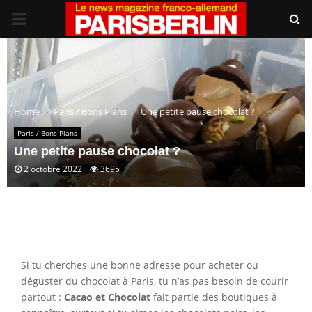
PRIMARY
MENU
Home
Paris / Bons Plans
Une petite pause chocolat ?
Paris / Bons Plans
Une petite pause chocolat ?
2 octobre 2022
3695
Si tu cherches une bonne adresse pour acheter ou
déguster du chocolat à Paris, tu n’as pas besoin de courir
partout :
Cacao et Chocolat
fait partie des boutiques à