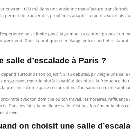
 sur environ 1000 m2 dans une ancienne manufacture transformée e
cela permet de trouver des problèmes adaptés à ton niveau, mais au
expérience ne se limite pas à la grimpe. La cantine propose un me
u en week-end. Dans la pratique, ce mélange entre sport et restaurati
 salle d’escalade à Paris ?
 dépend surtout de ton objectif. Si tu débutes, privilégie une salle 
ux progresser, regarde plutôt la variété des blocs, la fréquence du 
e, la présence d’un espace restauration, d’un sauna ou d’une ambia
la proximité avec ton domicile ou ton travail, les horaires, l’affluen
ports. Dans les faits, la meilleure salle n’est pas forcément la plus c
me de vie.
uand on choisit une salle d’escal