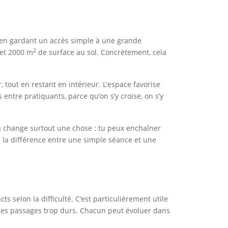
ut en gardant un accès simple à une grande
2
 et 2000 m
de surface au sol. Concrètement, cela
 tout en restant en intérieur. L’espace favorise
ntre pratiquants, parce qu’on s’y croise, on s’y
la change surtout une chose : tu peux enchaîner
re la différence entre une simple séance et une
ts selon la difficulté. C’est particulièrement utile
des passages trop durs. Chacun peut évoluer dans