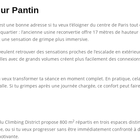
ur Pantin
 est une bonne adresse si tu veux t’éloigner du centre de Paris to
de quartier : l’ancienne usine reconvertie offre 17 mètres de hauteur
nt une sensation de grimpe plus immersive.
eulent retrouver des sensations proches de l’escalade en extérieur,
lles avec de grands volumes créent plus facilement des connexions e
i tu veux transformer ta séance en moment complet. En pratique, ce
a salle. Si tu grimpes après une journée chargée, ce confort peut fai
2
du Climbing District propose 800 m
répartis en trois espaces distinc
e, ou si tu veux progresser sans être immédiatement confronté à 
motivante.