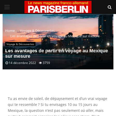
PRIMARY
MENU
Home
Voyage & Découvertes
Les avantages de partir en voyage au Mexique sur mesure
Voyage & Découvertes
Les avantages de partir en voyage au Mexique
sur mesure
14 décembre 2022
3759
Tu as envie de soleil, de dépaysement et d’un vrai voyage
qui te ressemble ? Si tu envisages 10 ou 15 jours au
Mexique, la question n’est pas seulement
où aller
, mais