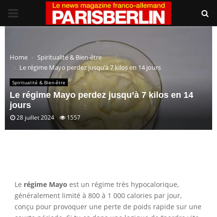
PRIMARY
MENU
Home
Spiritualité & Bien-être
Le régime Mayo perdez jusqu’à 7 kilos en 14 jours
Spiritualité & Bien-être
Le régime Mayo perdez jusqu’à 7 kilos en 14
jours
28 juillet 2024
1557
Le
régime Mayo
est un régime très hypocalorique,
généralement limité à 800 à 1 000 calories par jour,
conçu pour provoquer une perte de poids rapide sur une