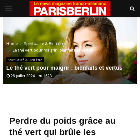
PRIMARY
MENU
Home
Spiritualité & Bien-être
Le thé vert pour maigrir : bienfaits et vertus
Spiritualité & Bien-être
Le thé vert pour maigrir : bienfaits et vertus
28 juillet 2024
1623
Perdre du poids grâce au
thé vert qui brûle les