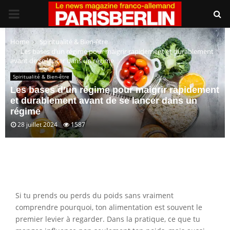
PRIMARY
MENU
Home
Spiritualité & Bien-être
Les bases d’un régime pour maigrir rapidement et durablement
avant de se lancer dans un régime
Spiritualité & Bien-être
Les bases d’un régime pour maigrir rapidement
et durablement avant de se lancer dans un
régime
28 juillet 2024
1587
Si tu prends ou perds du poids sans vraiment
comprendre pourquoi, ton alimentation est souvent le
premier levier à regarder. Dans la pratique, ce que tu