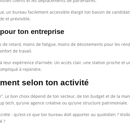
 visites clients et les déplacements de partenaires.
tique, un bureau facilement accessible élargit ton bassin de candida
de et prévisible.
 pour ton entreprise
ns de retard, moins de fatigue, moins de désistements pour les re
onfort de travail.
à leur expérience d’arrivée. Un accès clair, une station proche et u
ompliqué à rejoindre.
ment selon ton activité
”. Le bon choix dépend de ton secteur, de ton budget et de la mani
up tech, qu’une agence créative ou qu’une structure patrimoniale.
rète : qu’est-ce que ton bureau doit apporter au quotidien ? Visibilit
é ?