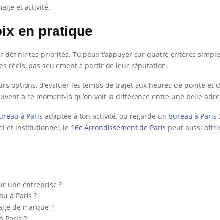
age et activité.
ix en pratique
inir tes priorités. Tu peux t’appuyer sur quatre critères simples : l
es réels, pas seulement à partir de leur réputation.
rs options, d’évaluer les temps de trajet aux heures de pointe et 
 souvent à ce moment-là qu’on voit la différence entre une belle ad
ureau à Paris
adaptée à ton activité, ou regarde un
bureau à Paris 
 et institutionnel, le
16e Arrondissement de Paris
peut aussi offri
ur une entreprise ?
u à Paris ?
mage de marque ?
à Paris ?