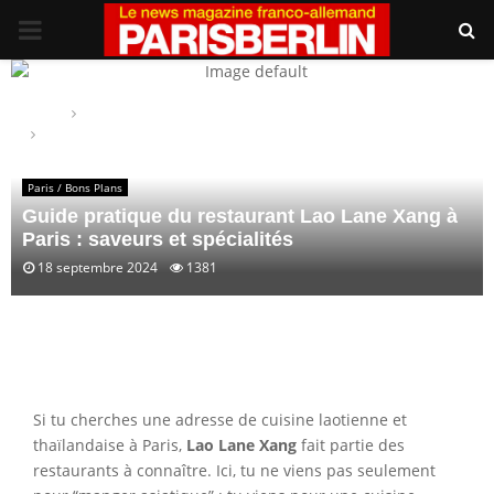
PRIMARY
MENU
Home
Paris / Bons Plans
Guide pratique du restaurant Lao Lane Xang à Paris : saveurs et
spécialités
Paris / Bons Plans
Guide pratique du restaurant Lao Lane Xang à
Paris : saveurs et spécialités
18 septembre 2024
1381
Si tu cherches une adresse de cuisine laotienne et
thaïlandaise à Paris,
Lao Lane Xang
fait partie des
restaurants à connaître. Ici, tu ne viens pas seulement