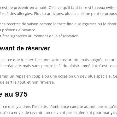
x est de prévenir en amont. C’est ce qu’il faut faire si tu veux évit
s à des allergies. Plus tu anticipes, plus la cuisine peut te propos
des recettes de saison comme la tarte fine aux légumes ou le riso
 préviens à l’avance.
 être signalées au moment de la réservation.
avant de réserver
 : est-ce que tu cherches une carte rassurante mais soignée, ou un
e créativité, mais sans perdre le fil du plaisir immédiat. C’est ce q
 amis, un repas en couple ou une occasion un peu plus spéciale. Ce
e sert le goût, et non l’inverse.
e au 975
ce qu’il y a dans l’assiette. L’ambiance compte autant, parce qu’e
ait qu’on a envie de revenir : on ne vient pas seulement pour mang