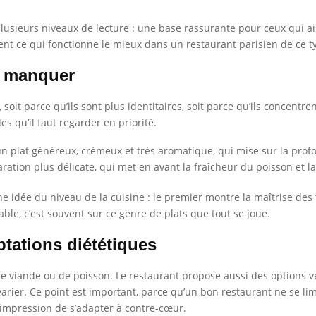
usieurs niveaux de lecture : une base rassurante pour ceux qui ai
vent ce qui fonctionne le mieux dans un restaurant parisien de ce t
s manquer
soit parce qu’ils sont plus identitaires, soit parce qu’ils concentren
s qu’il faut regarder en priorité.
un plat généreux, crémeux et très aromatique, qui mise sur la prof
aration plus délicate, qui met en avant la fraîcheur du poisson et l
 idée du niveau de la cuisine : le premier montre la maîtrise des t
table, c’est souvent sur ce genre de plats que tout se joue.
tations diététiques
viande ou de poisson. Le restaurant propose aussi des options vég
arier. Ce point est important, parce qu’un bon restaurant ne se limit
l’impression de s’adapter à contre-cœur.