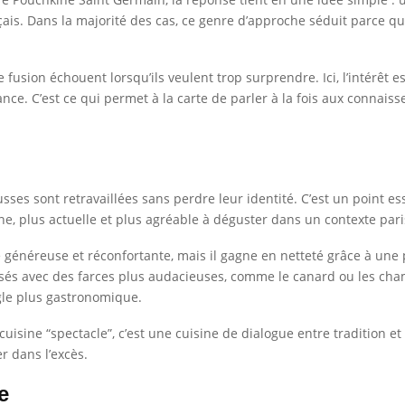
çais. Dans la majorité des cas, ce genre d’approche séduit parce q
usion échouent lorsqu’ils veulent trop surprendre. Ici, l’intérêt est 
ance. C’est ce qui permet à la carte de parler à la fois aux connaiss
ses sont retravaillées sans perdre leur identité. C’est un point ess
fine, plus actuelle et plus agréable à déguster dans un contexte pari
 généreuse et réconfortante, mais il gagne en netteté grâce à une
osés avec des farces plus audacieuses, comme le canard ou les cha
gle plus gastronomique.
e cuisine “spectacle”, c’est une cuisine de dialogue entre tradition 
 dans l’excès.
e