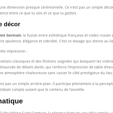
ne dimension presque cérémonielle. Ce n’est pas un simple décor
ence entre ce que tu vois et ce que tu goûtes.
e décor
aint Germain
, la fusion entre esthétique française et codes russes 
re opulence, élégance et sobriété. C’est ce dosage qui donne au li
tte impression :
rations classiques et des finitions soignées qui évoquent les intéri
haussée de détails dorés, qui renforce l’impression de table d’exc
une atmosphère chaleureuse sans casser le côté prestigieux du lieu
’est pas un simple arrière-plan. Il participe pleinement à la percep
globale compte autant que le contenu de l’assiette.
atique
 Pouchkine Saint Germain, la réponse tient en une idée simple : u