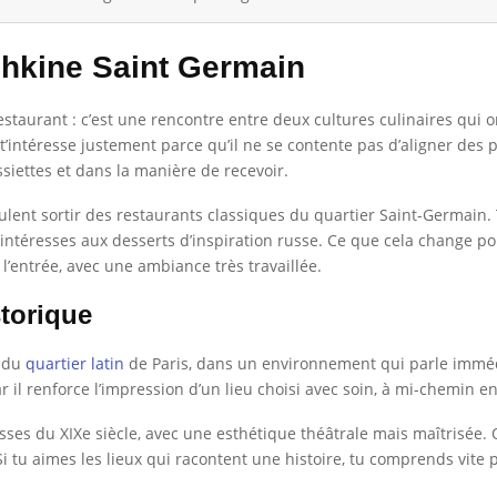
hkine Saint Germain
estaurant : c’est une rencontre entre deux cultures culinaires qui o
intéresse justement parce qu’il ne se contente pas d’aligner des pl
ssiettes et dans la manière de recevoir.
veulent sortir des restaurants classiques du quartier Saint-Germain.
téresses aux desserts d’inspiration russe. Ce que cela change pour
’entrée, avec une ambiance très travaillée.
torique
r du
quartier latin
de Paris, dans un environnement qui parle imméd
r il renforce l’impression d’un lieu choisi avec soin, à mi-chemin 
usses du XIXe siècle, avec une esthétique théâtrale mais maîtrisée
s. Si tu aimes les lieux qui racontent une histoire, tu comprends v