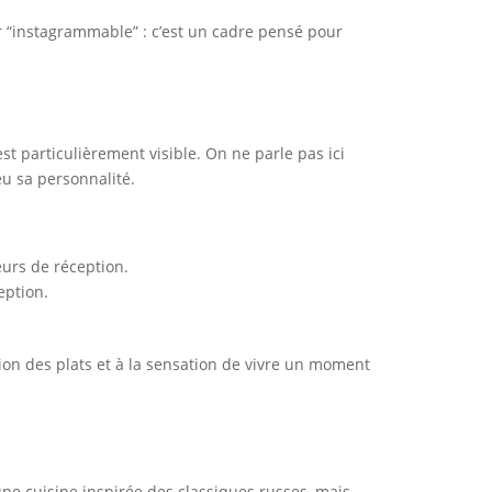
 “instagrammable” : c’est un cadre pensé pour
est particulièrement visible. On ne parle pas ici
eu sa personnalité.
eurs de réception.
eption.
.
tion des plats et à la sensation de vivre un moment
ne cuisine inspirée des classiques russes, mais