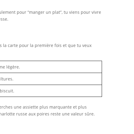
lement pour “manger un plat”, tu viens pour vivre
esse.
res la carte pour la première fois et que tu veux
me légère.
ltures.
biscuit.
cherches une assiette plus marquante et plus
harlotte russe aux poires reste une valeur sûre.