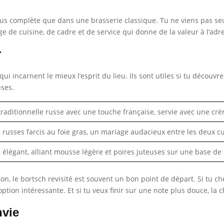
us complète que dans une brasserie classique. Tu ne viens pas seu
e de cuisine, de cadre et de service qui donne de la valeur à l’adr
r
s qui incarnent le mieux l’esprit du lieu. Ils sont utiles si tu découv
uses.
raditionnelle russe avec une touche française, servie avec une crè
s russes farcis au foie gras, un mariage audacieux entre les deux cu
 élégant, alliant mousse légère et poires juteuses sur une base de 
on, le bortsch revisité est souvent un bon point de départ. Si tu 
tion intéressante. Et si tu veux finir sur une note plus douce, la c
nvie