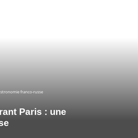
astronomie franco-russe
ant Paris : une
se