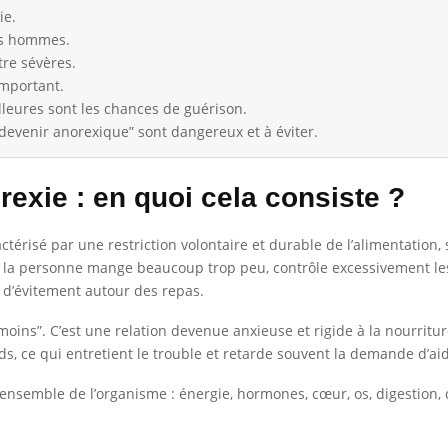
ie.
es hommes.
re sévères.
important.
lleures sont les chances de guérison.
evenir anorexique” sont dangereux et à éviter.
rexie : en quoi cela consiste ?
ctérisé par une restriction volontaire et durable de l’alimentation,
la personne mange beaucoup trop peu, contrôle excessivement les c
d’évitement autour des repas.
oins”. C’est une relation devenue anxieuse et rigide à la nourriture
ids, ce qui entretient le trouble et retarde souvent la demande d’ai
’ensemble de l’organisme : énergie, hormones, cœur, os, digestion, 