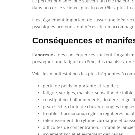
Le perfectionnisme joue souvent un rôle majeur. Si 
dans un cercle vicieux : plus tu contrôles, plus tu 
Il est également important de casser une idée reçu
psychiques profonds, qui nécessite un accompag
Conséquences et manifest
L’
anorexie
a des conséquences sur tout l’organisme.
provoquer une fatigue extrême, des malaises, une s
Voici les manifestations les plus fréquentes à conna
perte de poids importante et rapide ;
fatigue, vertiges, malaise, sensation de faibles
constipation, ballonnements, douleurs digesti
peau sèche, chute de cheveux, ongles fragiles
troubles hormonaux, règles irrégulières ou a
ralentissement du rythme cardiaque et baisse
difficultés de concentration, irritabilité, anxiét
isolement social et évitement des repas.