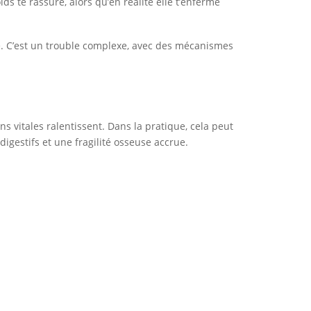
ds te rassure, alors qu’en réalité elle t’enferme
té. C’est un trouble complexe, avec des mécanismes
s vitales ralentissent. Dans la pratique, cela peut
gestifs et une fragilité osseuse accrue.