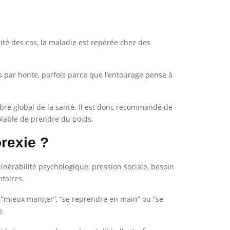
té des cas, la maladie est repérée chez des
s par honte, parfois parce que l’entourage pense à
ibre global de la santé. Il est donc recommandé de
ôlable de prendre du poids.
orexie ?
ulnérabilité psychologique, pression sociale, besoin
ntaires.
à “mieux manger”, “se reprendre en main” ou “se
e.