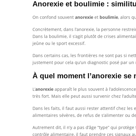
Anorexie et boulimie : similit
On confond souvent
anorexie
et
boulimie
, alors 
Concrètement, dans l’anorexie, la personne restrein
Dans la boulimie, il s’agit plutôt de crises alim
jeûne ou le sport excessif.
Dans certains cas, les frontières ne sont pas si ne
justement pour cela qu’un diagnostic posé par un 
À quel moment l’anorexie se m
L’
anorexie
apparaît le plus souvent à l’adolescence
très fort. Mais elle peut aussi survenir chez l’adult
Dans les faits, il faut aussi rester attentif chez le
alimentaires sévères, de refus de s’alimenter ou 
Autrement dit, il n’y a pas d’âge “type” qui prot
contrôle alimentaire, il faut prendre ces signaux a