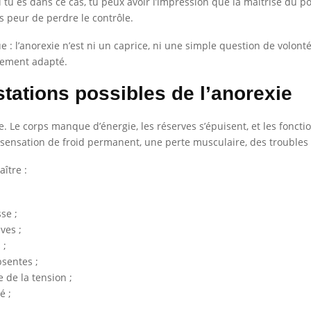
tu es dans ce cas, tu peux avoir l’impression que la maîtrise du poi
as peur de perdre le contrôle.
e : l’anorexie n’est ni un caprice, ni une simple question de volon
nement adapté.
ations possibles de l’anorexie
 Le corps manque d’énergie, les réserves s’épuisent, et les fonction
ensation de froid permanent, une perte musculaire, des troubles di
ître :
se ;
ves ;
 ;
bsentes ;
 de la tension ;
é ;