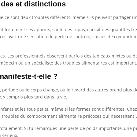
udes et distinctions
que ce sont deux troubles différents, même s’ils peuvent partager un
t fortement ses apports, saute des repas, choisit des quantités trè
entaires avec une sensation de perte de contrôle, suivies de compo
ttes. Les professionnels observent parfois des tableaux mixtes ou de
médecin ou un spécialiste des troubles alimentaires est important
anifeste-t-elle ?
, période où le corps change, où le regard des autres prend plus d
e, y compris plus tard dans la vie.
s enfants et les tout-petits, même si les formes sont différentes. Che
de troubles du comportement alimentaire précoces qui nécessitent 
ège totalement. Si tu remarques une perte de poids importante, u
u sérieux.