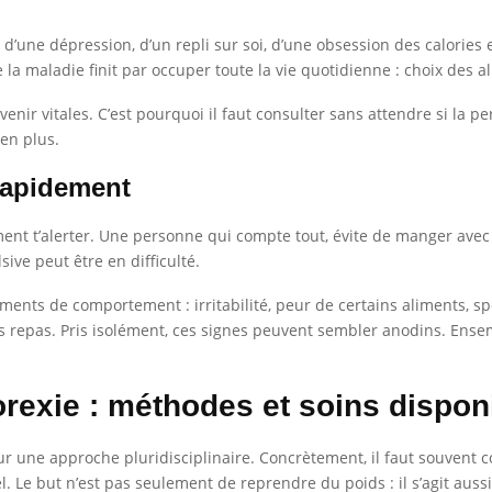
d’une dépression, d’un repli sur soi, d’une obsession des calories
e la maladie finit par occuper toute la vie quotidienne : choix des al
enir vitales. C’est pourquoi il faut consulter sans attendre si la p
 en plus.
 rapidement
iment t’alerter. Une personne qui compte tout, évite de manger avec
ve peut être en difficulté.
ngements de comportement : irritabilité, peur de certains aliments,
es repas. Pris isolément, ces signes peuvent sembler anodins. Ense
exie : méthodes et soins dispon
r une approche pluridisciplinaire. Concrètement, il faut souvent
l. Le but n’est pas seulement de reprendre du poids : il s’agit aussi 