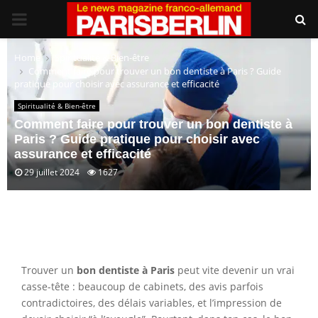
PRIMARY
MENU
Home
Spiritualité & Bien-être
Comment faire pour trouver un bon dentiste à Paris ? Guide
pratique pour choisir avec assurance et efficacité
Spiritualité & Bien-être
Comment faire pour trouver un bon dentiste à
Paris ? Guide pratique pour choisir avec
assurance et efficacité
29 juillet 2024
1627
Trouver un
bon dentiste à Paris
peut vite devenir un vrai
casse-tête : beaucoup de cabinets, des avis parfois
contradictoires, des délais variables, et l’impression de