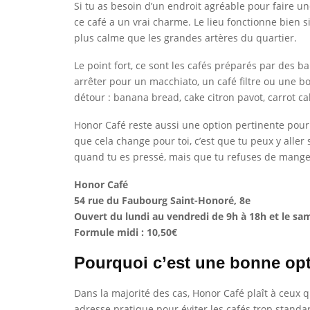
Si tu as besoin d’un endroit agréable pour faire un
ce café a un vrai charme. Le lieu fonctionne bien 
plus calme que les grandes artères du quartier.
Le point fort, ce sont les cafés préparés par des b
arrêter pour un macchiato, un café filtre ou une boi
détour : banana bread, cake citron pavot, carrot cak
Honor Café reste aussi une option pertinente pou
que cela change pour toi, c’est que tu peux y aller
quand tu es pressé, mais que tu refuses de mange
Honor Café
54 rue du Faubourg Saint-Honoré, 8e
Ouvert du lundi au vendredi de 9h à 18h et le sa
Formule midi : 10,50€
Pourquoi c’est une bonne op
Dans la majorité des cas, Honor Café plaît à ceux qu
adresse pratique pour éviter les cafés trop standa