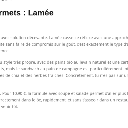
rmets : Lamée
 avec solution décevante. Lamée casse ce réflexe avec une approc
 sans faire de compromis sur le goût, c’est exactement le type d’adr
gence.
style très propre, avec des pains bio au levain naturel et une ca
nts, mais le sandwich au pain de campagne est particulièrement int
ines de chia et des herbes fraîches. Concrètement, tu n’es pas sur
x. Pour 10,90 €, la formule avec soupe et salade permet d’aller plus
rrectement dans le 8e, rapidement, et sans t’asseoir dans un restau
 venir tôt.