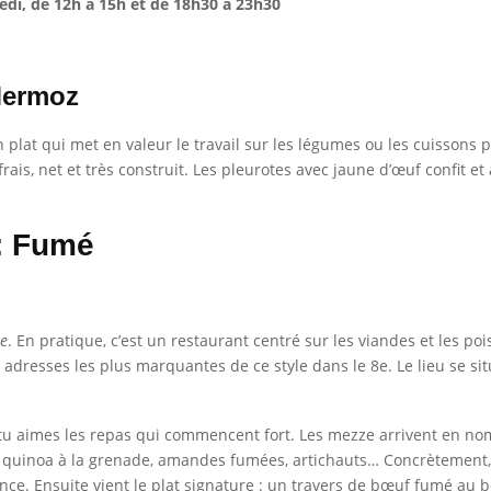
edi, de 12h à 15h et de 18h30 à 23h30
Mermoz
n plat qui met en valeur le travail sur les légumes ou les cuissons p
t frais, net et très construit. Les pleurotes avec jaune d’œuf confit e
 : Fumé
e
. En pratique, c’est un restaurant centré sur les viandes et les p
s adresses les plus marquantes de ce style dans le 8e. Le lieu se s
tu aimes les repas qui commencent fort. Les mezze arrivent en nom
t, quinoa à la grenade, amandes fumées, artichauts… Concrètement, 
nce. Ensuite vient le plat signature : un travers de bœuf fumé au