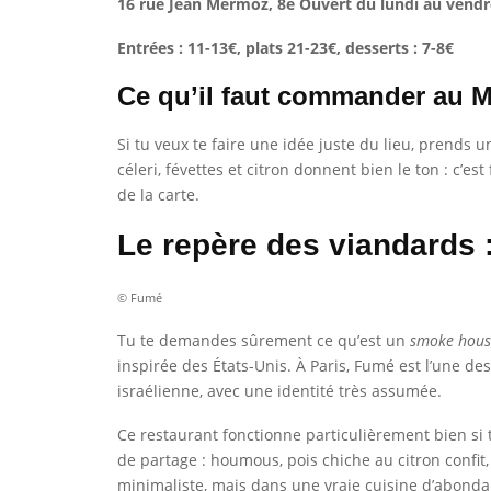
16 rue Jean Mermoz, 8e
Ouvert du lundi au vendr
Entrées : 11-13€, plats 21-23€, desserts : 7-8€
Ce qu’il faut commander au 
Si tu veux te faire une idée juste du lieu, prends u
céleri, févettes et citron donnent bien le ton : c’es
de la carte.
Le repère des viandards
© Fumé
Tu te demandes sûrement ce qu’est un
smoke hous
inspirée des États-Unis. À Paris, Fumé est l’une de
israélienne, avec une identité très assumée.
Ce restaurant fonctionne particulièrement bien si 
de partage : houmous, pois chiche au citron confi
minimaliste, mais dans une vraie cuisine d’abonda