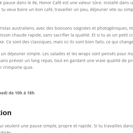
e pause dans le 8e, Honor Café est une valeur sûre. Installé dans u
si tu veux boire un bon café, travailler un peu, déjeuner vite ou 
aristas australiens, avec des boissons soignées et photogéniques, m
sson chaude rapide, sans sacrifier la qualité. Et si tu as un petit 
e. Ce sont des classiques, mais ici ils sont bien faits, ce qui change
r un déjeuner simple. Les salades et les wraps sont pensés pour 
 sans prévoir un long repas, tout en gardant une vraie qualité de pr
r n’importe quoi.
medi de 10h à 18h
tion
i veulent une pause simple, propre et rapide. Si tu travailles dans l
rdisés.