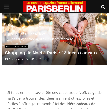
PRIMARY
MENU
Home
Paris / Bons Plans
Shopping de Noël à Paris : 12 idées cadeaux
Paris / Bons Plans
Shopping de Noël à Paris : 12 idées cadeaux
2 octobre 2022
3831
Si tu es en plein casse-tête des cadeaux de Noël, ce guide
va t’aider à trouver des idées vraiment utiles, jolies et
faciles à offrir. J’ai rassemblé ici des
idées cadeaux de