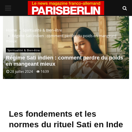
PRIMARY
MENU
Home
Spiritualité & Bien-être
Régime Sati indien : comment perdre du poids en mangeant
mieux
Spiritualité & Bien-être
Régime Sati indien : comment perdre du poids
en mangeant mieux
28 juillet 2024
1639
Les fondements et les
normes du rituel Sati en Inde