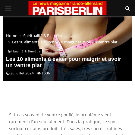
PRIMARY
MENU
Home
Spiritualité & Bien-être
Les 10 aliments à éviter pour maigrir et avoir un ventre plat
Spiritualité & Bien-être
Les 10 aliments à éviter pour maigrir et avoir
un ventre plat
28 juillet 2024
1636
Si tu as souvent le ventre gonflé, le problème vient
rarement d’un seul aliment. Dans la pratique, ce sont
surtout certains produits très salés, très sucrés, raffinés