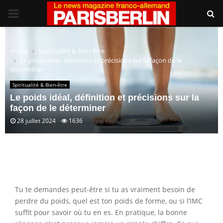
PRIMARY
MENU
Home
Spiritualité & Bien-être
Le poids idéal, définition et précisions sur la façon de le
déterminer
Spiritualité & Bien-être
Le poids idéal, définition et précisions sur la
façon de le déterminer
28 juillet 2024
1636
Tu te demandes peut-être si tu as vraiment besoin de
perdre du poids, quel est ton poids de forme, ou si l’IMC
suffit pour savoir où tu en es. En pratique, la bonne