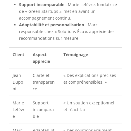
Support incomparable
: Marie Lefèvre, fondatrice
de « Green Startups », met en avant un
accompagnement continu.
Adaptabilité et personnalisation
: Marc,
responsable chez « Solutions Éco », apprécie des
recommandations sur mesure.
Client
Aspect
Témoignage
apprécié
Jean
Clarté et
« Des explications précises
Dupo
transparen
et compréhensibles. »
nt
ce
Marie
Support
« Un soutien exceptionnel
Lefèvr
incompara
et réactif. »
e
ble
Marc
Adaptabilit
« Des solutions vraiment