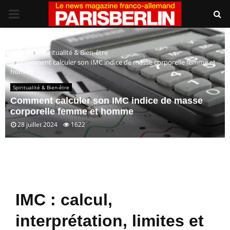
PRIMARY
MENU
Home
Spiritualité & Bien-être
Comment calculer son IMC indice de masse corporelle femme et
homme
Spiritualité & Bien-être
Comment calculer son IMC indice de masse
corporelle femme et homme
28 juillet 2024
1622
IMC : calcul,
interprétation, limites et