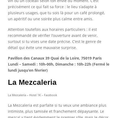
vin ou un cocktail selon ton envie du moment. C’est
précisément ce qui fait sa force : le lieu s’adapte à
plusieurs usages, que tu sois là pour un café prolongé,
un apéritif ou une soirée plus calme entre amis.
Attention toutefois aux horaires particuliers : il est
recommandé de vérifier l’ouverture avant de venir,
surtout si tu vises une date précise. C’est le genre de
détail qui évite une mauvaise surprise.
Pavillon des Canaux 39 Quai de la Loire, 75019 Paris
Lundi – Samedi : 10h-00h, Dimanche : 10h-22h (Fermé le
lundi jusqu’en février)
La Mezcaleria
La Mezcaleria – Hotel 1K – Facebook
La Mezcaleria est parfaite si tu veux une ambiance plus
intimiste, plus tamisée et franchement dépaysante. Le
mezcal y tient évidemment le premier rôle, mais le décor