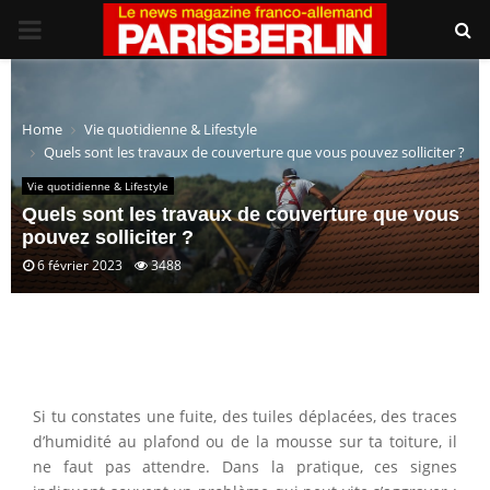
PRIMARY
MENU
Home
Vie quotidienne & Lifestyle
Quels sont les travaux de couverture que vous pouvez solliciter ?
Vie quotidienne & Lifestyle
Quels sont les travaux de couverture que vous
pouvez solliciter ?
6 février 2023
3488
Si tu constates une fuite, des tuiles déplacées, des traces
d’humidité au plafond ou de la mousse sur ta toiture, il
ne faut pas attendre. Dans la pratique, ces signes