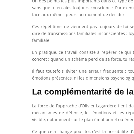
Un des points les plus importants dans ce type de
sans que tu en aies toujours conscience. Par exemp
face aux mêmes peurs au moment de décider.
Ces répétitions ne viennent pas toujours de toi s
dire de transmissions familiales inconscientes : lo
familiale.
En pratique, ce travail consiste à repérer ce qui 
concret : quand un schéma perd de sa force, tu ré
Il faut toutefois éviter une erreur fréquente : t
émotions présentes, ni les dimensions psychologique
La complémentarité de la
La force de l’approche d’Olivier Lagardère tient 
mécanismes de défense, les émotions et les répét
visible, notamment sur le plan émotionnel ou éner
Ce que cela change pour toi, c’est la possibilité d