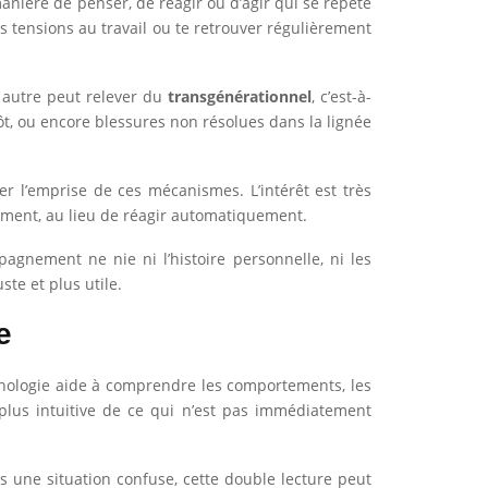
anière de penser, de réagir ou d’agir qui se répète
s tensions au travail ou te retrouver régulièrement
e autre peut relever du
transgénérationnel
, c’est-à-
tôt, ou encore blessures non résolues dans la lignée
rer l’emprise de ces mécanismes. L’intérêt est très
ement, au lieu de réagir automatiquement.
pagnement ne nie ni l’histoire personnelle, ni les
te et plus utile.
e
chologie aide à comprendre les comportements, les
 plus intuitive de ce qui n’est pas immédiatement
ans une situation confuse, cette double lecture peut