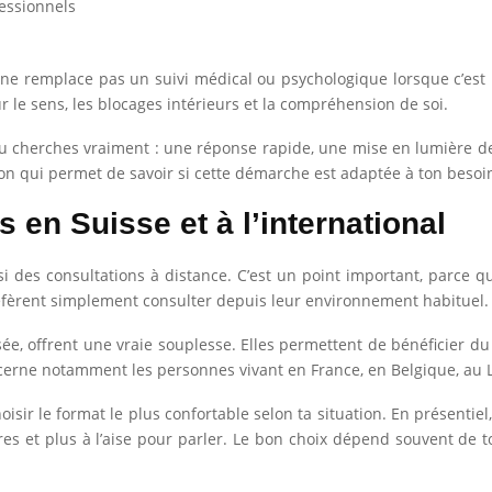
fessionnels
 remplace pas un suivi médical ou psychologique lorsque c’est néc
r le sens, les blocages intérieurs et la compréhension de soi.
u cherches vraiment : une réponse rapide, une mise en lumière de 
ation qui permet de savoir si cette démarche est adaptée à ton besoi
 en Suisse et à l’international
si des consultations à distance. C’est un point important, parce
préfèrent simplement consulter depuis leur environnement habituel.
isée, offrent une vraie souplesse. Elles permettent de bénéficie
oncerne notamment les personnes vivant en France, en Belgique, a
oisir le format le plus confortable selon ta situation. En présenti
bres et plus à l’aise pour parler. Le bon choix dépend souvent de 