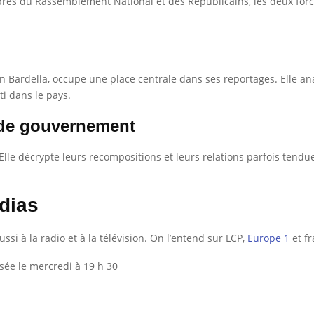
s près du Rassemblement National et des Républicains, les deux forc
Bardella, occupe une place centrale dans ses reportages. Elle ana
ti dans le pays.
e de gouvernement
Elle décrypte leurs recompositions et leurs relations parfois tendues
dias
ussi à la radio et à la télévision. On l’entend sur LCP,
Europe 1
et fr
sée le mercredi à 19 h 30