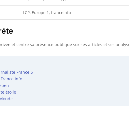
LCP, Europe 1, franceinfo
rète
 privée et centre sa présence publique sur ses articles et ses analys
urnaliste France 5
 France Info
Lepen
te étoile
e Monde