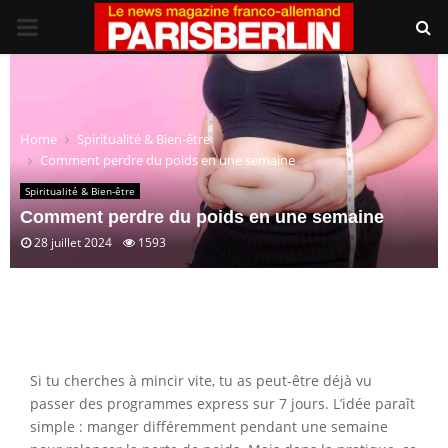
PRIMARY
MENU
Home
Spiritualité & Bien-être
Comment perdre du poids en une semaine
Spiritualité & Bien-être
Comment perdre du poids en une semaine
28 juillet 2024
1593
Si tu cherches à mincir vite, tu as peut-être déjà vu
passer des programmes express sur 7 jours. L’idée paraît
simple : manger différemment pendant une semaine