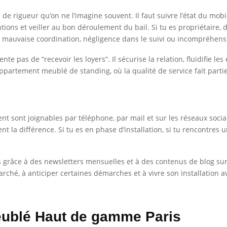
igueur qu’on ne l’imagine souvent. Il faut suivre l’état du mobilie
tions et veiller au bon déroulement du bail. Si tu es propriétaire,
e, mauvaise coordination, négligence dans le suivi ou incompréhensi
nte pas de “recevoir les loyers”. Il sécurise la relation, fluidifie l
partement meublé de standing, où la qualité de service fait partie
 sont joignables par téléphone, par mail et sur les réseaux socia
vent la différence. Si tu es en phase d’installation, si tu rencontres
nts grâce à des newsletters mensuelles et à des contenus de blog sur
ché, à anticiper certaines démarches et à vivre son installation a
eublé Haut de gamme Paris