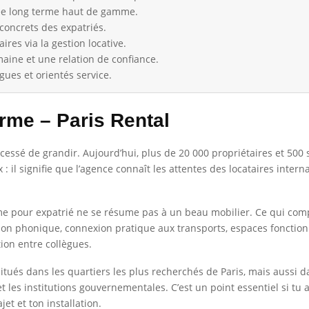
blée long terme haut de gamme.
concrets des expatriés.
res via la gestion locative.
aine et une relation de confiance.
ngues et orientés service.
rme – Paris Rental
 cessé de grandir. Aujourd’hui, plus de 20 000 propriétaires et 500 s
il signifie que l’agence connaît les attentes des locataires interna
 pour expatrié ne se résume pas à un beau mobilier. Ce qui compte 
ion phonique, connexion pratique aux transports, espaces fonctionne
tion entre collègues.
tués dans les quartiers les plus recherchés de Paris, mais aussi d
 les institutions gouvernementales. C’est un point essentiel si tu arr
et et ton installation.