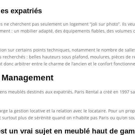
es expatriés
iés ne cherchent pas seulement un logement “joli sur photo”. Ils v
tement : un mobilier adapté, des équipements fiables, des volumes c
n sur certains points techniques, notamment le nombre de salles d
rès recherchés : belles hauteurs sous plafond, moulures, pièces de 
aut donc arbitrer entre le charme de l’ancien et le confort fonctionn
e Management
ns meublés destinés aux expatriés, Paris Rental a créé en 1997 sa
 la gestion locative et la relation avec le locataire. Pour un pro
 et surtout plus de sérénité quand on n’habite pas Paris ou qu’on s
est un vrai sujet en meublé haut de ga