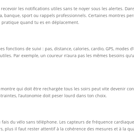
voir les notifications utiles sans te noyer sous les alertes. Dans la
nda, banque, sport ou rappels professionnels. Certaines montres p
ès pratique quand tu es en déplacement.
les fonctions de suivi : pas, distance, calories, cardio, GPS, modes
nt utiles. Par exemple, un coureur n’aura pas les mêmes besoins q
 montre qui doit être rechargée tous les soirs peut vite devenir cont
traintes, l’autonomie doit peser lourd dans ton choix.
ou fais du vélo sans téléphone. Les capteurs de fréquence cardiaqu
rs, plus il faut rester attentif à la cohérence des mesures et à la q