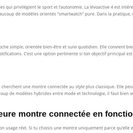
qui privilégient le sport et l’autonomie. La Vivoactive 4 est intéres
ucoup de modèles orientés “smartwatch” pure. Dans la pratique, c’es
oche simple, orientée bien-être et suivi quotidien. Elle convient bi
otifications. C’est une option pertinente si ton objectif principal 
i cherchent une montre connectée au style plus classique. Elle peut
p de modèles hybrides entre mode et technologie, il faut bien véri
eure montre connectée en fonction
 usage réel. Si tu choisis une montre uniquement parce qu’elle e