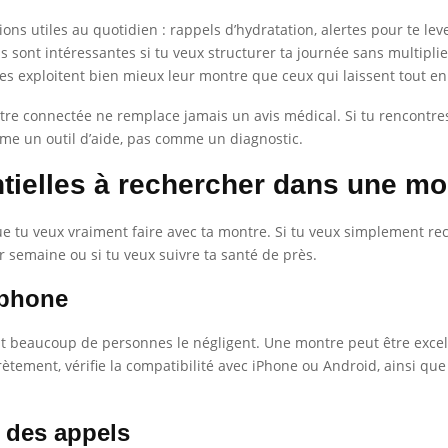
s utiles au quotidien : rappels d’hydratation, alertes pour te lever
ns sont intéressantes si tu veux structurer ta journée sans multipli
ages exploitent bien mieux leur montre que ceux qui laissent tout 
ntre connectée ne remplace jamais un avis médical. Si tu rencontr
me un outil d’aide, pas comme un diagnostic.
ntielles à rechercher dans une m
e tu veux vraiment faire avec ta montre. Si tu veux simplement rece
r semaine ou si tu veux suivre ta santé de près.
éphone
ant beaucoup de personnes le négligent. Une montre peut être excell
ètement, vérifie la compatibilité avec iPhone ou Android, ainsi que
n des appels